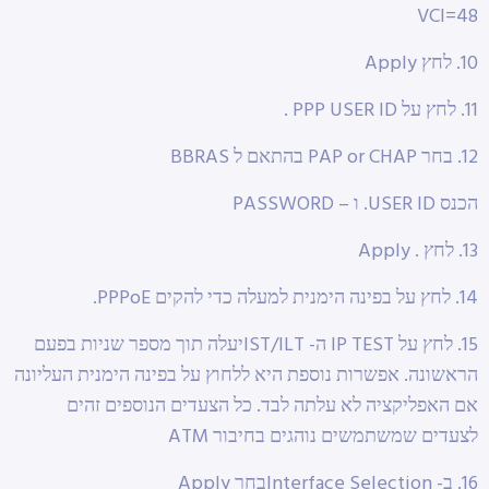
VCI=48
10. לחץ Apply
11. לחץ על PPP USER ID .
12. בחר PAP or CHAP בהתאם ל BBRAS
הכנס USER ID. ו – PASSWORD
13. לחץ . Apply
14. לחץ על בפינה הימנית למעלה כדי להקים PPPoE.
15. לחץ על IP TEST ה- IST/ILTיעלה תוך מספר שניות בפעם
הראשונה. אפשרות נוספת היא ללחוץ על בפינה הימנית העליונה
אם האפליקציה לא עלתה לבד. כל הצעדים הנוספים זהים
לצעדים שמשתמשים נוהגים בחיבור ATM
16. ב- Interface Selectionבחר Apply