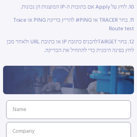
10. לחץ על Apply אם כתובות ה-IP המוצגות הן נכונות.
11. בחר TRACER או PING# להריץ בדיקת PING או Trace
Route test
12. בחר TARGETלהכניס כתובת IP או כתובת URL ולאחר מכן
לחץ בפינה הימנית כדי להתחיל את הבדיקה.