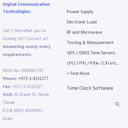
Digital Communication
Technologies.
Power Supply
Electronic Load
Can´t find what you´re
RF and Microwave
looking for? Contact us!
Testing & Measurement
Answering nearly every
GPS / GNSS Time Servers
requirements.
cPCI / PXI / PXIe / LXI etc...
MOD No: 0083967213
+ Find More
Phone:
+972-3-9232277
Fax:
+972-3-9232227
Time Clock Software
Visit:
10 Granit St. Petah
Tikvah
P.O.B 3691 | 4951409 |
Israel