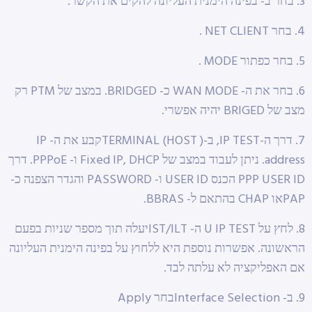
3. בחר ב- בפינה הימנית העליונה להקים את הקשר.
4. בחר NET CLIENT .
5. בחר כפתור MODE .
6. בחר את ה- WAN MODE כ- BRIDGED. במצב של PTM רק
מצב של BRIGED יהיה אפשרי.
7. דרך ה-IP TEST, ב-( TERMINAL (HOSTקבע את ה- IP
address. ניתן לעבוד במצב של Fixed IP, DHCP ו- PPPoE. דרך
PPP USER ID הכנס USER ID ו- PASSWORD והגדר הצפנה כ-
PAPאו CHAP בהתאם ל- BBRAS.
8. לחץ על U IP TEST ה- IST/ILTיעלה תוך מספר שניות בפעם
הראשונה. אפשרות נוספת היא ללחוץ על בפינה הימנית העליונה
אם האפליקציה לא עלתה לבד.
9. ב- Interface Selectionבחר Apply