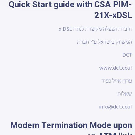
Quick Start guide with CSA PIM-
21X-xDSL
חוברת הפעלה מקוצרת לנתח x.DSL
המשווק בישראל ע”י חברת
DCT
www.dct.co.il
ערך: אייל כפיר
שאלות:
info@dct.co.il
Modem Termination Mode upon