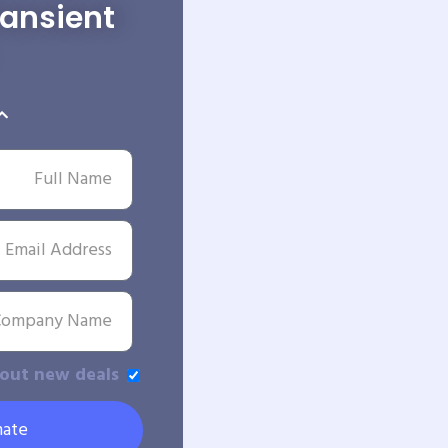
ransient
bout new deals
mate