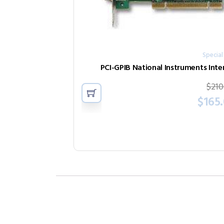
Special
PCI-GPIB National Instruments Inte
$
210
$
165