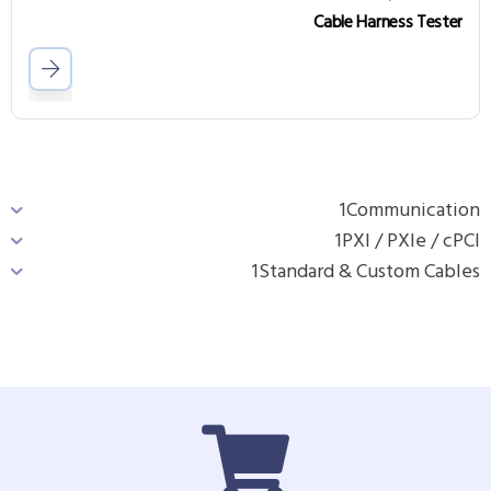
Cable Harness Tester
1
Communication
1
PXI / PXIe / cPCI
1
Standard & Custom Cables