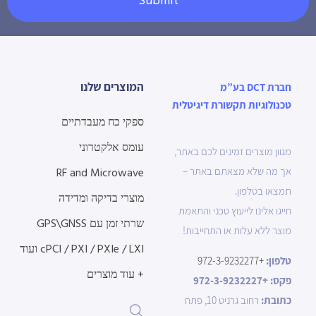
Submit
המוצרים שלנו
חברת DCT בע”מ
טכנולוגיות תקשורת דיגיטלית
ספקי כח מעבדתיים
עומס אלקטרוני
מגוון מוצרים זמינים לכם באתר,
אך מה שלא מצאתם באתר –
RF and Microwave
תמצאו בטלפון.
מוצרי בדיקה ומדידה
חייגו אלינו לייעוץ טכני והתאמת
שרתי זמן עם GPS\GNSS
מוצר ללא עלות או התחייבות!
cPCI / PXI / PXIe / LXI ועוד
טלפון:
+972-3-9232277
+ עוד מוצרים
פקס:
+972-3-9232227
כתובת:
רחוב גרניט 10, פתח