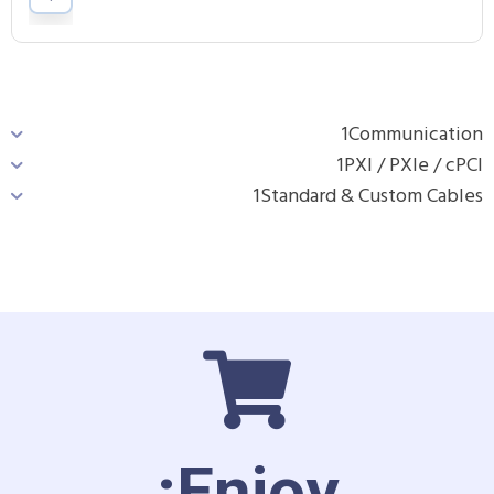
1
Communication
1
PXI / PXIe / cPCI
1
Standard & Custom Cables
Enjoy: