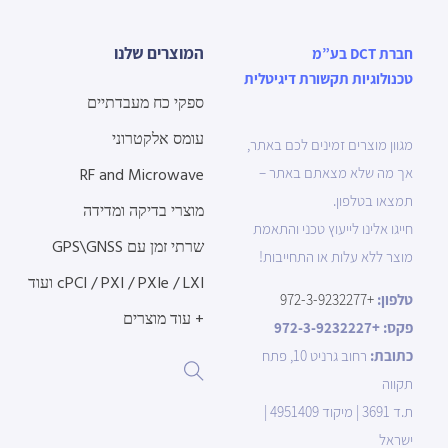
המוצרים שלנו
חברת DCT בע”מ
טכנולוגיות תקשורת דיגיטלית
ספקי כח מעבדתיים
עומס אלקטרוני
מגוון מוצרים זמינים לכם באתר,
אך מה שלא מצאתם באתר –
RF and Microwave
תמצאו בטלפון.
מוצרי בדיקה ומדידה
חייגו אלינו לייעוץ טכני והתאמת
שרתי זמן עם GPS\GNSS
מוצר ללא עלות או התחייבות!
cPCI / PXI / PXIe / LXI ועוד
טלפון:
+972-3-9232277
+ עוד מוצרים
פקס:
+972-3-9232227
כתובת:
רחוב גרניט 10, פתח
תקווה
ת.ד 3691 | מיקוד 4951409 |
ישראל