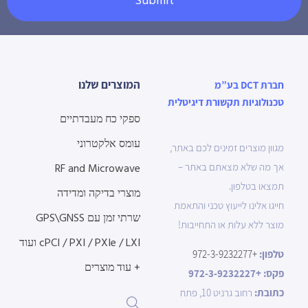
Submit
המוצרים שלנו
חברת DCT בע”מ
טכנולוגיות תקשורת דיגיטלית
ספקי כח מעבדתיים
עומס אלקטרוני
מגוון מוצרים זמינים לכם באתר,
אך מה שלא מצאתם באתר –
RF and Microwave
תמצאו בטלפון.
מוצרי בדיקה ומדידה
חייגו אלינו לייעוץ טכני והתאמת
שרתי זמן עם GPS\GNSS
מוצר ללא עלות או התחייבות!
cPCI / PXI / PXIe / LXI ועוד
טלפון:
+972-3-9232277
+ עוד מוצרים
פקס:
+972-3-9232227
כתובת:
רחוב גרניט 10, פתח