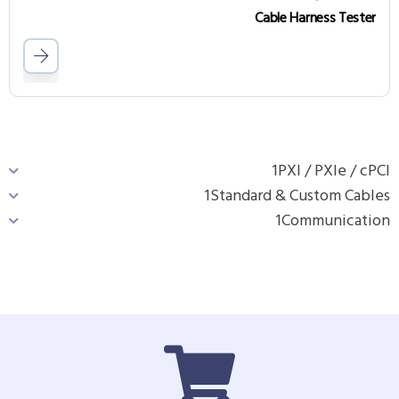
Cable Harness Tester
1
PXI / PXIe / cPCI
1
Standard & Custom Cables
1
Communication